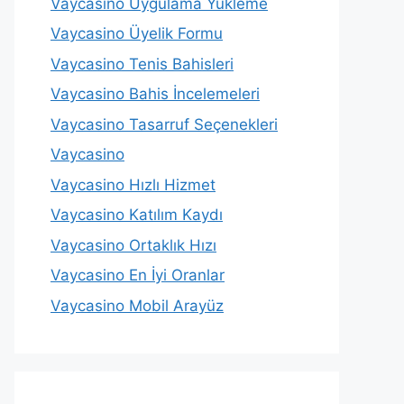
Vaycasino Uygulama Yükleme
Vaycasino Üyelik Formu
Vaycasino Tenis Bahisleri
Vaycasino Bahis İncelemeleri
Vaycasino Tasarruf Seçenekleri
Vaycasino
Vaycasino Hızlı Hizmet
Vaycasino Katılım Kaydı
Vaycasino Ortaklık Hızı
Vaycasino En İyi Oranlar
Vaycasino Mobil Arayüz