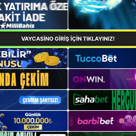
VAYCASİNO GİRİŞ İÇİN TIKLAYINIZ!