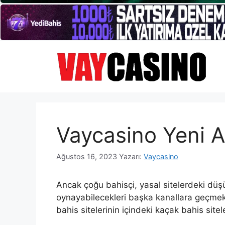
İçeriğe
atla
Vaycasino Yeni A
Ağustos 16, 2023
Yazarı:
Vaycasino
Ancak çoğu bahisçi, yasal sitelerdeki düşü
oynayabilecekleri başka kanallara geçmek
bahis sitelerinin içindeki kaçak bahis site