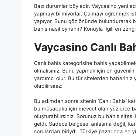
Bazı durumlar böyledir. Vaycasino yeni adr
yapmayı bilmiyorlar. Çalmayı öğrenmek is
yapıyor. Bunu göz önünde bulundurarak bu 
bahis nasıl oynanır? Konuyla ilgili en zengi
Vaycasino Canlı Ba
Canlı bahis kategorisine bahis yapabilmek i
olmalısınız. Bunu yapmak için en güvenilir
yardımcı olur. Bu tür sitelerden haberiniz
olabilirsiniz:
Bu adımdan sonra sitenin ‘Canlı Bahis’ kateg
bu müsabaka için mevcut olan yüzlerce b
oluşturabilirsiniz. Sorunuz bu bahis sitesi
geldi. Sadece belgesel anlaşma değil, kar
sorulardan biriydi. Türkiye pazarında en yü