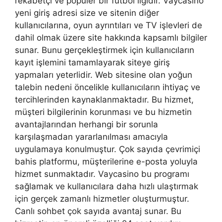
rekabetçi ve popüler bir futbol ligidir. Vaycasino
yeni giriş adresi size ve sitenin diğer
kullanıcılarına, oyun ayrıntıları ve TV işlevleri de
dahil olmak üzere site hakkında kapsamlı bilgiler
sunar. Bunu gerçekleştirmek için kullanıcıların
kayıt işlemini tamamlayarak siteye giriş
yapmaları yeterlidir. Web sitesine olan yoğun
talebin nedeni öncelikle kullanıcıların ihtiyaç ve
tercihlerinden kaynaklanmaktadır. Bu hizmet,
müşteri bilgilerinin korunması ve bu hizmetin
avantajlarından herhangi bir sorunla
karşılaşmadan yararlanılması amacıyla
uygulamaya konulmuştur. Çok sayıda çevrimiçi
bahis platformu, müşterilerine e-posta yoluyla
hizmet sunmaktadır. Vaycasino bu programı
sağlamak ve kullanıcılara daha hızlı ulaştırmak
için gerçek zamanlı hizmetler oluşturmuştur.
Canlı sohbet çok sayıda avantaj sunar. Bu