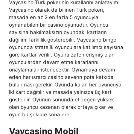
Vaycasino Türk pokerinin kurallarını anlatayım.
Vaycasino olarak da bilinen Türk pokeri,
masada en az 2 en fazla 5 oyuncuyla
oynanabilen bir casino oyunudur. Oyuncu
sayısına bakılmaksızın oyundaki kartların
dağılımı farklılık gösterebilir. Vaycasino bingo
oyununda stratejik oyunculara katılımcı sayısına
göre kartlar verilir. Oyuna zaten erişmiş olan
oyunculardan devam etme kararlarını
onaylamaları istenecektir. Oynamaya devam
eden her ısrarcı casino severın pota katkıda
bulunması gerekir. Oyunda kalan her oyuncuya
iki kart dağıtılır ve masada yalnızca üç kart
gösterilir. Oyunun sonunda el değeri yüksek
olan oyuncu kazanan olarak ortaya çıkar ve
oyun bu şekilde sona erer.
Vaycasino Mobil