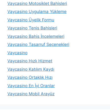
Vaycasino Motosiklet Bahisleri
Vaycasino Uygulama Yükleme
Vaycasino Üyelik Formu
Vaycasino Tenis Bahisleri
Vaycasino Bahis İncelemeleri
Vaycasino Tasarruf Seçenekleri
Vaycasino
Vaycasino Hızlı Hizmet
Vaycasino Katılım Kaydı
Vaycasino Ortaklık Hızı
Vaycasino En İyi Oranlar
Vaycasino Mobil Arayüz