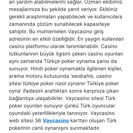
an yardım alabilmelerini sağlar. Uzman ekibimiz
mesajlarınıza bu şekilde yanıt veriyor. Ekibiniz
gerekli araştırmaları yapabilecek ve kullanıcılara
zamanında çözüm sunabilecek kapasiteye
sahiptir. Bu muhtemelen Vaycasino giriş
adresinin en etkili özelliğidir. En yaygın kullanılan
casino platformu olarak tanımlanabilir. Casino
tutkunlarının büyük ilgisini çeken casino oyunları
aynı zamanda Türkçe poker oynama şansı da
sunuyor. Hindi poker oynamakla ilgilenen kişiler,
arama motoru kutusunda ‘
seobahis, casino
sitesi türkiye poker nasıl oynanır
Türkiye poker
oyna’ ifadesini arattıktan sonra karşınıza çıkan
bağlantıya ulaşabilirler. Vaycasino sitesi Türk
poker oyunları sunuyor çünkü Türk oyuncular
oyundaki yeterlilikleriyle tanınıyor. Vaycasino
web sitesi 36
Vaycasino
karttan oluşan Türk
pokerinin canlı oynanışını sunmaktadır.