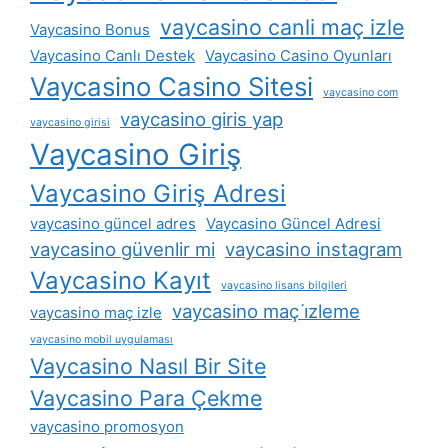
vaycasino canli maç izle
Vaycasino Bonus
Vaycasino Canlı Destek
Vaycasino Casino Oyunları
Vaycasino Casino Sitesi
vaycasino com
vaycasino giris yap
vaycasino girisi
Vaycasino Giriş
Vaycasino Giriş Adresi
vaycasino güncel adres
Vaycasino Güncel Adresi
vaycasino güvenlir mi
vaycasino instagram
Vaycasino Kayıt
vaycasino lisans bilgileri
vaycasino maç i̇zleme
vaycasino maç izle
vaycasino mobil uygulaması
Vaycasino Nasıl Bir Site
Vaycasino Para Çekme
vaycasino promosyon