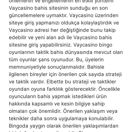
önlemenin ve engellemenin en etkili yöntemi
Vaycasino bahis sitesinin sunduğu en son
güncellemelere uymaktır. Vaycasino üzerinden
siteye giriş yapmanızı oldukça kolaylaştırdık ve
Vaycasino adresi her değiştiğinde bunu takip
edebilir ve yeni alan adı ile Vaycasino bahis
sitesine giriş yapabilirsiniz. Vaycasino bingo
oyunlarının taktik bahis dünyasında mevcut olan
tüm oyunlar şans oyunudur. Bu, üyelerin
memnuniyetiyle sonuçlanmalıdır. Bahisle
ilgilenen bireyler için önerilen çok sayıda strateji
ve taktik vardır. Elbette bu strateji ve taktikler
oyundan oyuna farklılık gösterecektir. Öncelikle
oyuncuların bahis yapmak istedikleri ürün
hakkında kapsamlı ve kesin bilgiye sahip
olmaları çok önemlidir. Önerilen yaklaşım veya
teknikler daha sonra uygulamaya konulabilir.
Bingoda yaygın olarak önerilen yaklaşımlardan