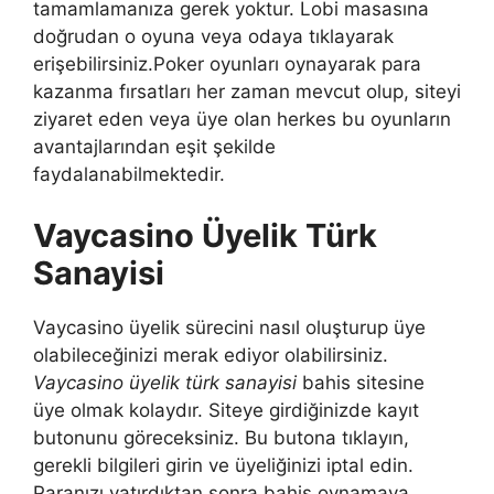
tamamlamanıza gerek yoktur. Lobi masasına
doğrudan o oyuna veya odaya tıklayarak
erişebilirsiniz.Poker oyunları oynayarak para
kazanma fırsatları her zaman mevcut olup, siteyi
ziyaret eden veya üye olan herkes bu oyunların
avantajlarından eşit şekilde
faydalanabilmektedir.
Vaycasino Üyelik Türk
Sanayisi
Vaycasino üyelik sürecini nasıl oluşturup üye
olabileceğinizi merak ediyor olabilirsiniz.
Vaycasino üyelik türk sanayisi
bahis sitesine
üye olmak kolaydır. Siteye girdiğinizde kayıt
butonunu göreceksiniz. Bu butona tıklayın,
gerekli bilgileri girin ve üyeliğinizi iptal edin.
Paranızı yatırdıktan sonra bahis oynamaya