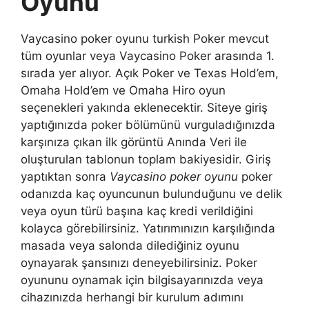
Oyunu
Vaycasino poker oyunu turkish Poker mevcut
tüm oyunlar veya Vaycasino Poker arasında 1.
sırada yer alıyor. Açık Poker ve Texas Hold’em,
Omaha Hold’em ve Omaha Hiro oyun
seçenekleri yakında eklenecektir. Siteye giriş
yaptığınızda poker bölümünü vurguladığınızda
karşınıza çıkan ilk görüntü Anında Veri ile
oluşturulan tablonun toplam bakiyesidir. Giriş
yaptıktan sonra
Vaycasino poker oyunu
poker
odanızda kaç oyuncunun bulunduğunu ve delik
veya oyun türü başına kaç kredi verildiğini
kolayca görebilirsiniz. Yatırımınızın karşılığında
masada veya salonda dilediğiniz oyunu
oynayarak şansınızı deneyebilirsiniz. Poker
oyununu oynamak için bilgisayarınızda veya
cihazınızda herhangi bir kurulum adımını