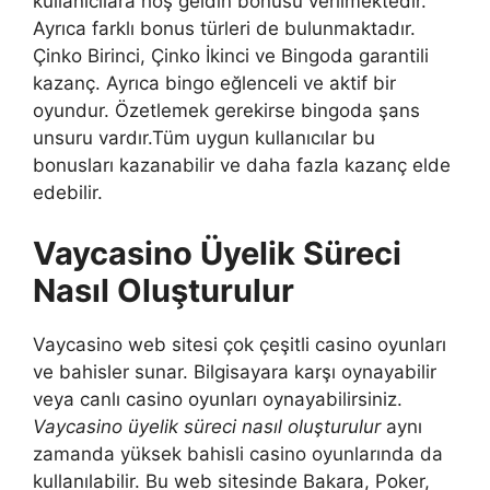
kullanıcılara hoş geldin bonusu verilmektedir.
Ayrıca farklı bonus türleri de bulunmaktadır.
Çinko Birinci, Çinko İkinci ve Bingoda garantili
kazanç. Ayrıca bingo eğlenceli ve aktif bir
oyundur. Özetlemek gerekirse bingoda şans
unsuru vardır.Tüm uygun kullanıcılar bu
bonusları kazanabilir ve daha fazla kazanç elde
edebilir.
Vaycasino Üyelik Süreci
Nasıl Oluşturulur
Vaycasino web sitesi çok çeşitli casino oyunları
ve bahisler sunar. Bilgisayara karşı oynayabilir
veya canlı casino oyunları oynayabilirsiniz.
Vaycasino üyelik süreci nasıl oluşturulur
aynı
zamanda yüksek bahisli casino oyunlarında da
kullanılabilir. Bu web sitesinde Bakara, Poker,