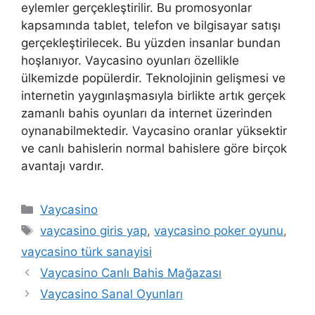
eylemler gerçekleştirilir. Bu promosyonlar
kapsamında tablet, telefon ve bilgisayar satışı
gerçekleştirilecek. Bu yüzden insanlar bundan
hoşlanıyor. Vaycasino oyunları özellikle
ülkemizde popülerdir. Teknolojinin gelişmesi ve
internetin yaygınlaşmasıyla birlikte artık gerçek
zamanlı bahis oyunları da internet üzerinden
oynanabilmektedir. Vaycasino oranlar yüksektir
ve canlı bahislerin normal bahislere göre birçok
avantajı vardır.
Kategoriler
Vaycasino
Etiketler
vaycasino giris yap
,
vaycasino poker oyunu
,
vaycasino türk sanayisi
Vaycasino Canlı Bahis Mağazası
Vaycasino Sanal Oyunları