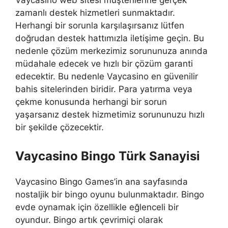
Vaycasino web sitesi müşterilerine gerçek
zamanlı destek hizmetleri sunmaktadır.
Herhangi bir sorunla karşılaşırsanız lütfen
doğrudan destek hattımızla iletişime geçin. Bu
nedenle çözüm merkezimiz sorununuza anında
müdahale edecek ve hızlı bir çözüm garanti
edecektir. Bu nedenle Vaycasino en güvenilir
bahis sitelerinden biridir. Para yatırma veya
çekme konusunda herhangi bir sorun
yaşarsanız destek hizmetimiz sorununuzu hızlı
bir şekilde çözecektir.
Vaycasino Bingo Türk Sanayisi
Vaycasino Bingo Games’in ana sayfasında
nostaljik bir bingo oyunu bulunmaktadır. Bingo
evde oynamak için özellikle eğlenceli bir
oyundur. Bingo artık çevrimiçi olarak