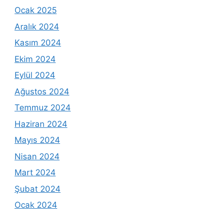
Ocak 2025
Aralık 2024
Kasım 2024
Ekim 2024
Eylül 2024
Ağustos 2024
Temmuz 2024
Haziran 2024
Mayıs 2024
Nisan 2024
Mart 2024
Şubat 2024
Ocak 2024