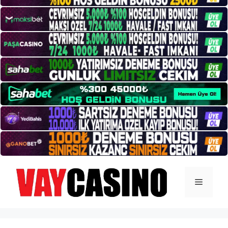
İçeriğe
atla
Menü