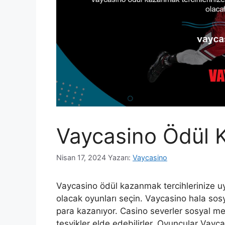
Vaycasino Ödül
Nisan 17, 2024
Yazarı:
Vaycasino
Vaycasino ödül kazanmak tercihlerinize u
olacak oyunları seçin. Vaycasino hala sos
para kazanıyor. Casino severler sosyal med
teşvikler elde edebilirler. Oyuncular Vayc