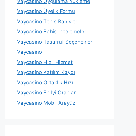
Vaycasino Uygulama Yükleme
Vaycasino Üyelik Formu
Vaycasino Tenis Bahisleri
Vaycasino Bahis İncelemeleri
Vaycasino Tasarruf Seçenekleri
Vaycasino
Vaycasino Hızlı Hizmet
Vaycasino Katılım Kaydı
Vaycasino Ortaklık Hızı
Vaycasino En İyi Oranlar
Vaycasino Mobil Arayüz