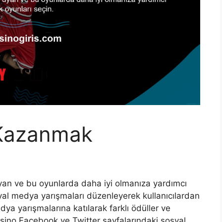
 Kazanmak
yan ve bu oyunlarda daha iyi olmanıza yardımcı
yal medya yarışmaları düzenleyerek kullanıcılardan
ya yarışmalarına katılarak farklı ödüller ve
asino Facebook ve Twitter sayfalarındaki sosyal