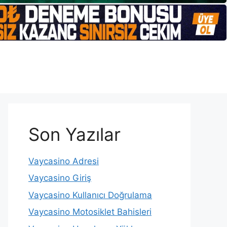
Son Yazılar
Vaycasino Adresi
Vaycasino Giriş
Vaycasino Kullanıcı Doğrulama
Vaycasino Motosiklet Bahisleri