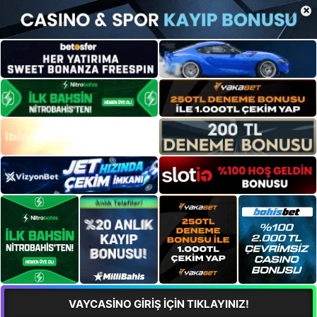
×
VAYCASİNO GİRİŞ İÇİN TIKLAYINIZ!