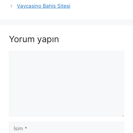
Vaycasino Bahis Sitesi
Yorum yapın
Yorum
İsim