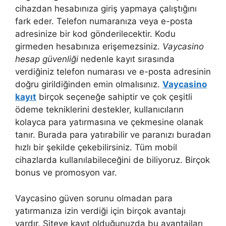
cihazdan hesabınıza giriş yapmaya çalıştığını
fark eder. Telefon numaranıza veya e-posta
adresinize bir kod gönderilecektir. Kodu
girmeden hesabınıza erişemezsiniz.
Vaycasino
hesap güvenliği
nedenle kayıt sırasında
verdiğiniz telefon numarası ve e-posta adresinin
doğru girildiğinden emin olmalısınız.
Vaycasino
kayıt
birçok seçeneğe sahiptir ve çok çeşitli
ödeme tekniklerini destekler, kullanıcıların
kolayca para yatırmasına ve çekmesine olanak
tanır. Burada para yatırabilir ve paranızı buradan
hızlı bir şekilde çekebilirsiniz. Tüm mobil
cihazlarda kullanılabileceğini de biliyoruz. Birçok
bonus ve promosyon var.
Vaycasino güven sorunu olmadan para
yatırmanıza izin verdiği için birçok avantajı
vardır. Siteye kayıt olduğunuzda bu avantajları