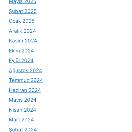
Mayıs 2025
Şubat 2025
Ocak 2025
Aralık 2024
Kasım 2024
Ekim 2024
Eylül 2024
Ağustos 2024
Temmuz 2024
Haziran 2024
Mayıs 2024
Nisan 2024
Mart 2024
Şubat 2024