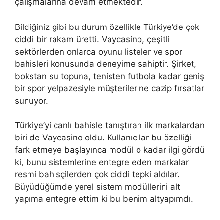
çalışmalarına devam etmektedir.
Bildiğiniz gibi bu durum özellikle Türkiye’de çok
ciddi bir rakam üretti. Vaycasino, çeşitli
sektörlerden onlarca oyunu listeler ve spor
bahisleri konusunda deneyime sahiptir. Şirket,
bokstan su topuna, tenisten futbola kadar geniş
bir spor yelpazesiyle müşterilerine cazip fırsatlar
sunuyor.
Türkiye’yi canlı bahisle tanıştıran ilk markalardan
biri de Vaycasino oldu. Kullanıcılar bu özelliği
fark etmeye başlayınca modül o kadar ilgi gördü
ki, bunu sistemlerine entegre eden markalar
resmi bahisçilerden çok ciddi tepki aldılar.
Büyüdüğümde yerel sistem modüllerini alt
yapıma entegre ettim ki bu benim altyapımdı.