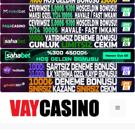
İçeriğe
atla
Menü