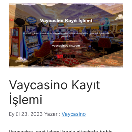
Vaycasino Kayıt
İşlemi
Eylül 23, 2023
Yazarı:
Vaycasino
Vaycasino kayıt işlemi bahis sitesinde bahis