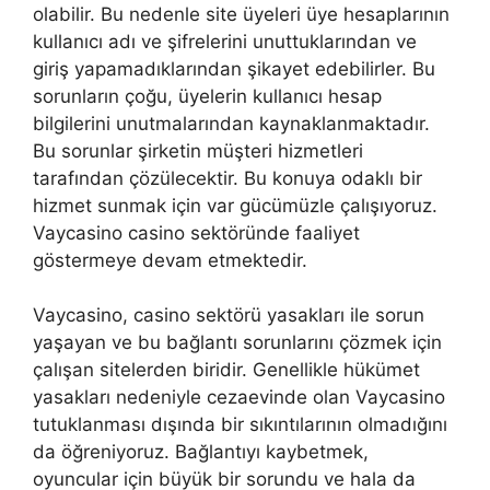
olabilir. Bu nedenle site üyeleri üye hesaplarının
kullanıcı adı ve şifrelerini unuttuklarından ve
giriş yapamadıklarından şikayet edebilirler. Bu
sorunların çoğu, üyelerin kullanıcı hesap
bilgilerini unutmalarından kaynaklanmaktadır.
Bu sorunlar şirketin müşteri hizmetleri
tarafından çözülecektir. Bu konuya odaklı bir
hizmet sunmak için var gücümüzle çalışıyoruz.
Vaycasino casino sektöründe faaliyet
göstermeye devam etmektedir.
Vaycasino, casino sektörü yasakları ile sorun
yaşayan ve bu bağlantı sorunlarını çözmek için
çalışan sitelerden biridir. Genellikle hükümet
yasakları nedeniyle cezaevinde olan Vaycasino
tutuklanması dışında bir sıkıntılarının olmadığını
da öğreniyoruz. Bağlantıyı kaybetmek,
oyuncular için büyük bir sorundu ve hala da