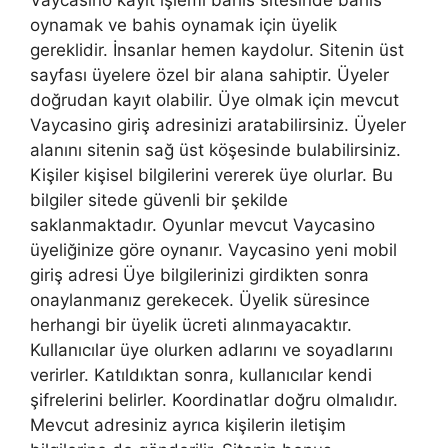
oynamak ve bahis oynamak için üyelik
gereklidir. İnsanlar hemen kaydolur. Sitenin üst
sayfası üyelere özel bir alana sahiptir. Üyeler
doğrudan kayıt olabilir. Üye olmak için mevcut
Vaycasino giriş adresinizi aratabilirsiniz. Üyeler
alanını sitenin sağ üst köşesinde bulabilirsiniz.
Kişiler kişisel bilgilerini vererek üye olurlar. Bu
bilgiler sitede güvenli bir şekilde
saklanmaktadır. Oyunlar mevcut Vaycasino
üyeliğinize göre oynanır. Vaycasino yeni mobil
giriş adresi Üye bilgilerinizi girdikten sonra
onaylanmanız gerekecek. Üyelik süresince
herhangi bir üyelik ücreti alınmayacaktır.
Kullanıcılar üye olurken adlarını ve soyadlarını
verirler. Katıldıktan sonra, kullanıcılar kendi
şifrelerini belirler. Koordinatlar doğru olmalıdır.
Mevcut adresiniz ayrıca kişilerin iletişim