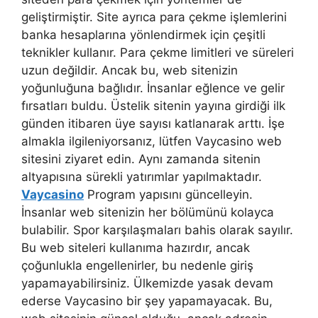
geliştirmiştir. Site ayrıca para çekme işlemlerini
banka hesaplarına yönlendirmek için çeşitli
teknikler kullanır. Para çekme limitleri ve süreleri
uzun değildir. Ancak bu, web sitenizin
yoğunluğuna bağlıdır. İnsanlar eğlence ve gelir
fırsatları buldu. Üstelik sitenin yayına girdiği ilk
günden itibaren üye sayısı katlanarak arttı. İşe
almakla ilgileniyorsanız, lütfen Vaycasino web
sitesini ziyaret edin. Aynı zamanda sitenin
altyapısına sürekli yatırımlar yapılmaktadır.
Vaycasino
Program yapısını güncelleyin.
İnsanlar web sitenizin her bölümünü kolayca
bulabilir. Spor karşılaşmaları bahis olarak sayılır.
Bu web siteleri kullanıma hazırdır, ancak
çoğunlukla engellenirler, bu nedenle giriş
yapamayabilirsiniz. Ülkemizde yasak devam
ederse Vaycasino bir şey yapamayacak. Bu,