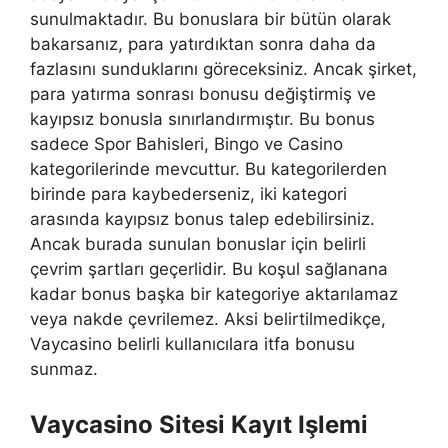
sunulmaktadır. Bu bonuslara bir bütün olarak
bakarsanız, para yatırdıktan sonra daha da
fazlasını sunduklarını göreceksiniz. Ancak şirket,
para yatırma sonrası bonusu değiştirmiş ve
kayıpsız bonusla sınırlandırmıştır. Bu bonus
sadece Spor Bahisleri, Bingo ve Casino
kategorilerinde mevcuttur. Bu kategorilerden
birinde para kaybederseniz, iki kategori
arasında kayıpsız bonus talep edebilirsiniz.
Ancak burada sunulan bonuslar için belirli
çevrim şartları geçerlidir. Bu koşul sağlanana
kadar bonus başka bir kategoriye aktarılamaz
veya nakde çevrilemez. Aksi belirtilmedikçe,
Vaycasino belirli kullanıcılara itfa bonusu
sunmaz.
Vaycasino Sitesi Kayıt Işlemi