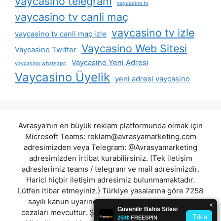
vaycasino telegram
vaycasino tv
vaycasino tv canli maç
vaycasino tv izle
vaycasino tv canli maç izle
Vaycasino Web Sitesi
Vaycasino Twitter
Vaycasino Yeni Adresi
vaycasino whatsapp
Vaycasino Üyelik
yeni adresi vaycasino
Avrasya'nın en büyük reklam platformunda olmak için
Microsoft Teams:
reklam@avrasyamarketing.com
adresimizden veya Telegram: @Avrasyamarketing
adresimizden irtibat kurabilirsiniz. (Tek iletişim
adreslerimiz teams / telegram ve mail adresimizdir.
Harici hiçbir iletişim adresimiz bulunmamaktadır.
Lütfen itibar etmeyiniz.) Türkiye yasalarına göre 7258
sayılı kanun uyarınca yasa dışı bahis oynamanın
cezaları mevcuttur. Şu an bulunduğunuz site hiç bir