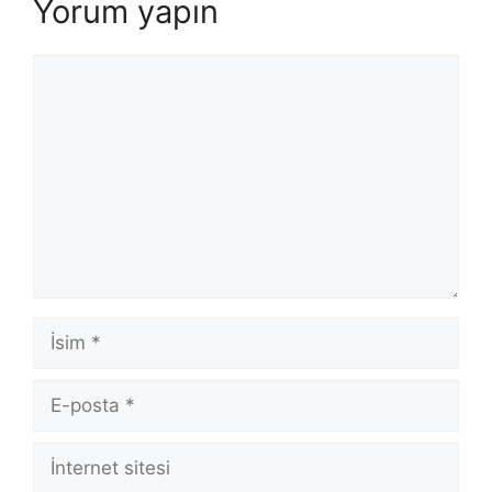
Yorum yapın
Yorum
İsim
E-
posta
İnternet
sitesi