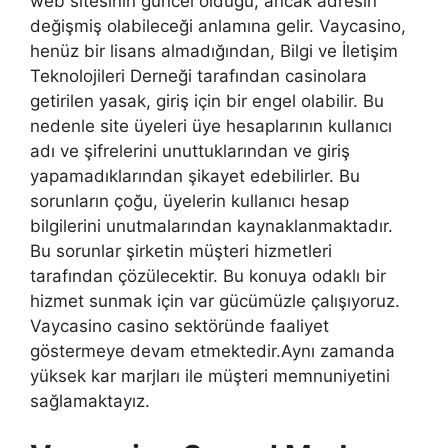
web sitesinin güncel olduğu, ancak adresin
değişmiş olabileceği anlamına gelir. Vaycasino,
henüz bir lisans almadığından, Bilgi ve İletişim
Teknolojileri Derneği tarafından casinolara
getirilen yasak, giriş için bir engel olabilir. Bu
nedenle site üyeleri üye hesaplarının kullanıcı
adı ve şifrelerini unuttuklarından ve giriş
yapamadıklarından şikayet edebilirler. Bu
sorunların çoğu, üyelerin kullanıcı hesap
bilgilerini unutmalarından kaynaklanmaktadır.
Bu sorunlar şirketin müşteri hizmetleri
tarafından çözülecektir. Bu konuya odaklı bir
hizmet sunmak için var gücümüzle çalışıyoruz.
Vaycasino casino sektöründe faaliyet
göstermeye devam etmektedir.Aynı zamanda
yüksek kar marjları ile müşteri memnuniyetini
sağlamaktayız.