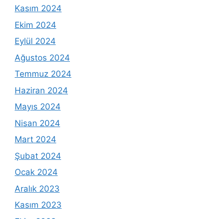
Kasım 2024
Ekim 2024
Eylül 2024
Ağustos 2024
Temmuz 2024
Haziran 2024
Mayıs 2024
Nisan 2024
Mart 2024
Şubat 2024
Ocak 2024
Aralık 2023
Kasım 2023