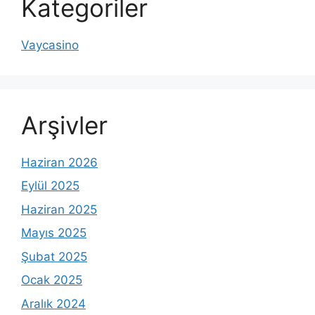
Kategoriler
Vaycasino
Arşivler
Haziran 2026
Eylül 2025
Haziran 2025
Mayıs 2025
Şubat 2025
Ocak 2025
Aralık 2024