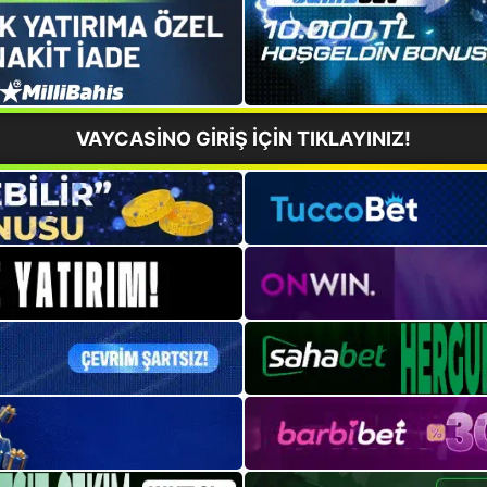
VAYCASİNO GİRİŞ İÇİN TIKLAYINIZ!