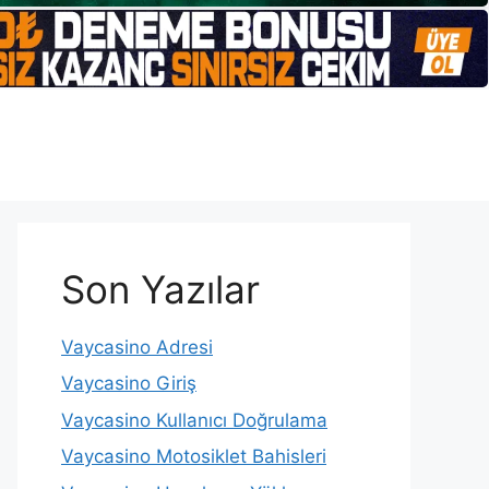
Son Yazılar
Vaycasino Adresi
Vaycasino Giriş
Vaycasino Kullanıcı Doğrulama
Vaycasino Motosiklet Bahisleri