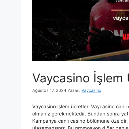
Vaycasino İşlem 
Ağustos 17, 2024
Yazarı:
Vaycasino
Vaycasino işlem ücretleri Vaycasino canlı
olmanız gerekmektedir. Bundan sonra yatı
Kampanya canlı casino bölümüne özeldir. 
ulaşamazsınız. Bu promosyon diğer bahis 