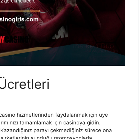
Ücretleri
 casino hizmetlerinden faydalanmak için üye
rımınızı tamamlamak için casinoya gidin.
Kazandığınız parayı çekmediğiniz sürece ona
şirketlerinin sunduğu promosyonlarla