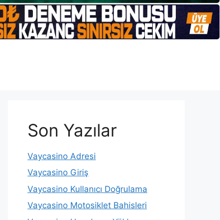
Son Yazılar
Vaycasino Adresi
Vaycasino Giriş
Vaycasino Kullanıcı Doğrulama
Vaycasino Motosiklet Bahisleri