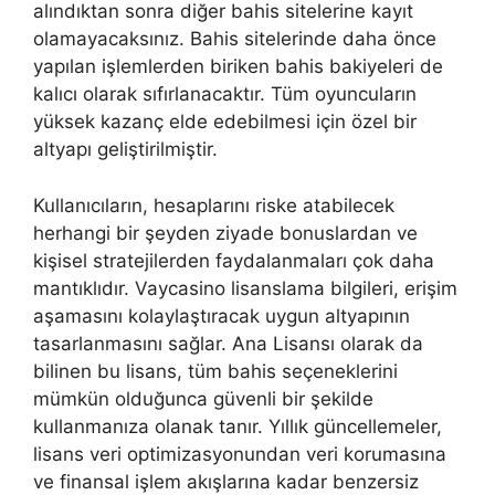
alındıktan sonra diğer bahis sitelerine kayıt
olamayacaksınız. Bahis sitelerinde daha önce
yapılan işlemlerden biriken bahis bakiyeleri de
kalıcı olarak sıfırlanacaktır. Tüm oyuncuların
yüksek kazanç elde edebilmesi için özel bir
altyapı geliştirilmiştir.
Kullanıcıların, hesaplarını riske atabilecek
herhangi bir şeyden ziyade bonuslardan ve
kişisel stratejilerden faydalanmaları çok daha
mantıklıdır. Vaycasino lisanslama bilgileri, erişim
aşamasını kolaylaştıracak uygun altyapının
tasarlanmasını sağlar. Ana Lisansı olarak da
bilinen bu lisans, tüm bahis seçeneklerini
mümkün olduğunca güvenli bir şekilde
kullanmanıza olanak tanır. Yıllık güncellemeler,
lisans veri optimizasyonundan veri korumasına
ve finansal işlem akışlarına kadar benzersiz