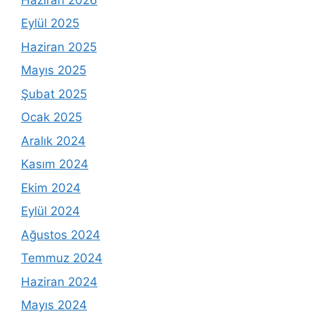
Eylül 2025
Haziran 2025
Mayıs 2025
Şubat 2025
Ocak 2025
Aralık 2024
Kasım 2024
Ekim 2024
Eylül 2024
Ağustos 2024
Temmuz 2024
Haziran 2024
Mayıs 2024