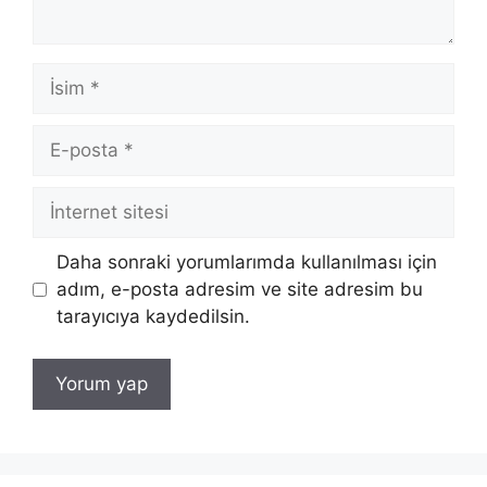
İsim
E-
posta
İnternet
sitesi
Daha sonraki yorumlarımda kullanılması için
adım, e-posta adresim ve site adresim bu
tarayıcıya kaydedilsin.