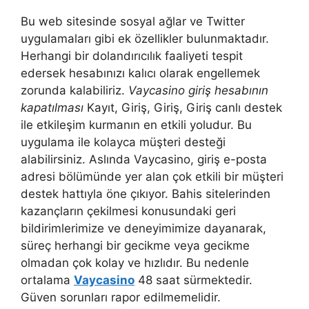
Bu web sitesinde sosyal ağlar ve Twitter
uygulamaları gibi ek özellikler bulunmaktadır.
Herhangi bir dolandırıcılık faaliyeti tespit
edersek hesabınızı kalıcı olarak engellemek
zorunda kalabiliriz.
Vaycasino giriş hesabının
kapatılması
Kayıt, Giriş, Giriş, Giriş canlı destek
ile etkileşim kurmanın en etkili yoludur. Bu
uygulama ile kolayca müşteri desteği
alabilirsiniz. Aslında Vaycasino, giriş e-posta
adresi bölümünde yer alan çok etkili bir müşteri
destek hattıyla öne çıkıyor. Bahis sitelerinden
kazançların çekilmesi konusundaki geri
bildirimlerimize ve deneyimimize dayanarak,
süreç herhangi bir gecikme veya gecikme
olmadan çok kolay ve hızlıdır. Bu nedenle
ortalama
Vaycasino
48 saat sürmektedir.
Güven sorunları rapor edilmemelidir.