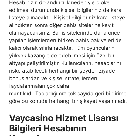
Hesabınızın dolandırıcılık nedeniyle bloke
edilmesi durumunda kişisel bilgileriniz de kara
listeye alınacaktır. Kişisel bilgileriniz kara listeye
alındıktan sonra diğer bahis sitelerine kayıt
olamayacaksınız. Bahis sitelerinde daha önce
yapılan işlemlerden biriken bahis bakiyeleri de
kalıcı olarak sıfırlanacaktır. Tüm oyuncuların
yüksek kazanç elde edebilmesi için özel bir
altyapı geliştirilmiştir. Kullanıcıların, hesaplarını
riske atabilecek herhangi bir şeyden ziyade
bonuslardan ve kişisel stratejilerden
faydalanmaları çok daha
mantıklıdır.Topladığımız çok sayıda geri bildirime
göre bu konuda herhangi bir şikayet yaşanmadı.
Vaycasino Hizmet Lisansı
Bilgileri Hesabının