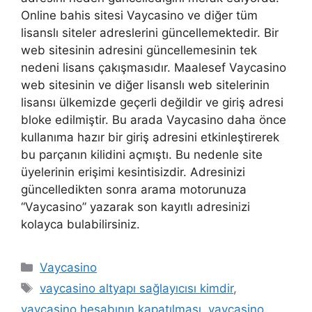
Online bahis sitesi Vaycasino ve diğer tüm
lisanslı siteler adreslerini güncellemektedir. Bir
web sitesinin adresini güncellemesinin tek
nedeni lisans çakışmasıdır. Maalesef Vaycasino
web sitesinin ve diğer lisanslı web sitelerinin
lisansı ülkemizde geçerli değildir ve giriş adresi
bloke edilmiştir. Bu arada Vaycasino daha önce
kullanıma hazır bir giriş adresini etkinleştirerek
bu parçanın kilidini açmıştı. Bu nedenle site
üyelerinin erişimi kesintisizdir. Adresinizi
güncelledikten sonra arama motorunuza
“Vaycasino” yazarak son kayıtlı adresinizi
kolayca bulabilirsiniz.
Kategoriler
Vaycasino
Etiketler
vaycasino altyapı sağlayıcısı kimdir
,
vaycasino hesabının kapatılması
,
vaycasino