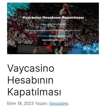
Vaycasino
Hesabının
Kapatılması
Ekim 18, 2023
Yazarı:
Vaycasino