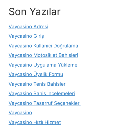
Son Yazılar
Vaycasino Adresi
Vaycasino Giriş
Vaycasino Kullanıcı Doğrulama
Vaycasino Motosiklet Bahisleri
Vaycasino Uygulama Yükleme
Vaycasino Üyelik Formu
Vaycasino Tenis Bahisleri
Vaycasino Bahis İncelemeleri
Vaycasino Tasarruf Seçenekleri
Vaycasino
Vaycasino Hızlı Hizmet