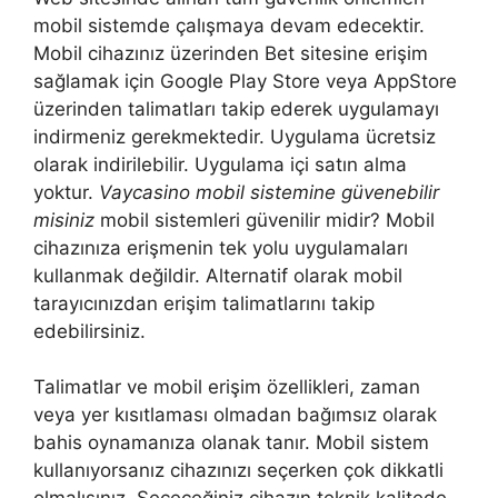
mobil sistemde çalışmaya devam edecektir.
Mobil cihazınız üzerinden Bet sitesine erişim
sağlamak için Google Play Store veya AppStore
üzerinden talimatları takip ederek uygulamayı
indirmeniz gerekmektedir. Uygulama ücretsiz
olarak indirilebilir. Uygulama içi satın alma
yoktur.
Vaycasino mobil sistemine güvenebilir
misiniz
mobil sistemleri güvenilir midir? Mobil
cihazınıza erişmenin tek yolu uygulamaları
kullanmak değildir. Alternatif olarak mobil
tarayıcınızdan erişim talimatlarını takip
edebilirsiniz.
Talimatlar ve mobil erişim özellikleri, zaman
veya yer kısıtlaması olmadan bağımsız olarak
bahis oynamanıza olanak tanır. Mobil sistem
kullanıyorsanız cihazınızı seçerken çok dikkatli