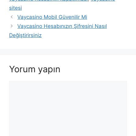
sitesi
Vaycasino Mobil Güvenilir Mi
Vaycasino Hesabınızın Şifresini Nasıl
Değiştirirsiniz
Yorum yapın
Yorum