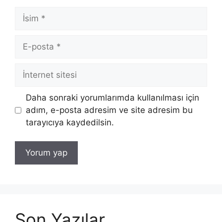
İsim
E-
posta
İnternet
sitesi
Daha sonraki yorumlarımda kullanılması için
adım, e-posta adresim ve site adresim bu
tarayıcıya kaydedilsin.
Son Yazılar