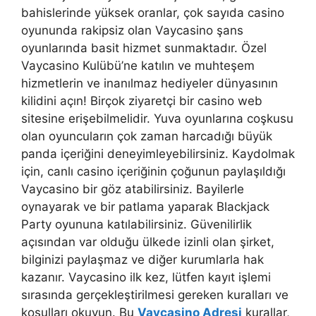
bahislerinde yüksek oranlar, çok sayıda casino
oyununda rakipsiz olan Vaycasino şans
oyunlarında basit hizmet sunmaktadır. Özel
Vaycasino Kulübü’ne katılın ve muhteşem
hizmetlerin ve inanılmaz hediyeler dünyasının
kilidini açın! Birçok ziyaretçi bir casino web
sitesine erişebilmelidir. Yuva oyunlarına coşkusu
olan oyuncuların çok zaman harcadığı büyük
panda içeriğini deneyimleyebilirsiniz. Kaydolmak
için, canlı casino içeriğinin çoğunun paylaşıldığı
Vaycasino bir göz atabilirsiniz. Bayilerle
oynayarak ve bir patlama yaparak Blackjack
Party oyununa katılabilirsiniz. Güvenilirlik
açısından var olduğu ülkede izinli olan şirket,
bilginizi paylaşmaz ve diğer kurumlarla hak
kazanır. Vaycasino ilk kez, lütfen kayıt işlemi
sırasında gerçekleştirilmesi gereken kuralları ve
koşulları okuyun. Bu
Vaycasino Adresi
kurallar,