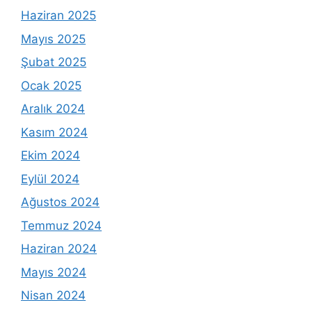
Haziran 2025
Mayıs 2025
Şubat 2025
Ocak 2025
Aralık 2024
Kasım 2024
Ekim 2024
Eylül 2024
Ağustos 2024
Temmuz 2024
Haziran 2024
Mayıs 2024
Nisan 2024