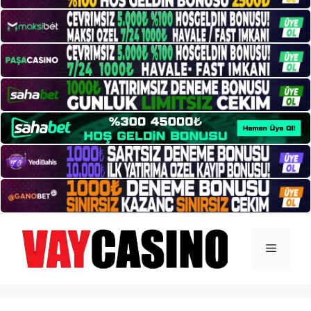
İçeriğe
atla
Menü