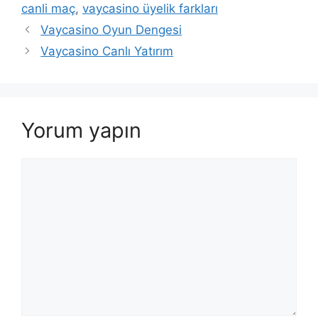
canli maç
,
vaycasino üyelik farkları
Vaycasino Oyun Dengesi
Vaycasino Canlı Yatırım
Yorum yapın
Yorum