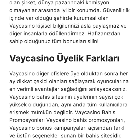
olan şirket, dünya pazarındaki komisyon
olmayanlar arasında iyi bir konumda. Güvenilirlik
içinde var olduğu şehirde kurumsal olan
Vaycasino kişisel bilgilerinizi asla paylaşmaz ve
diğer insanlarla ödüllendirmez. Hafızanızdan
sahip olduğunuz tüm bonusları silin!
Vaycasino Üyelik Farkları
Vaycasino diğer ofislere üye olduktan sonra her
ay dikkat çekici olanları sağlayarak oyuncularına
en verimli avantajlar sağladığını anlayacaksınız.
Vaycasino bahis sitesinin üyelerinin sayısı çok
yüksek olduğundan, aynı anda tüm kullanıcılara
erişmek mümkün değildir. Vaycasino Bahis
Promosyonları Vaycasino bahis promosyonları,
Vaycasino bonus kampanyaları açısından farklı
ve üstün seçenekler sunan bir bahis sitesidir.