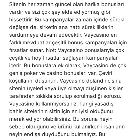
Sitenin her zaman güncel olan harika bonusları
vardır ve sizi çok şey elde ediyormuş gibi
hissettirir. Bu kampanyalar zaman içinde sürekli
değişse de, şirketin ana hattı sürekliliklerini
sürdürmeye devam edecektir. Vaycasino en
farklı mevduatlar çeşitli bonus kampanyaları için
fırsatlar sunar. Not: Vaycasino bonuslarıyla çok
çeşitli ve hoş fırsatlar sağlayan kampanyalar
içerir. Bu bonuslara ek olarak, Vaycasino de çok
geniş poker ve casino bonusları var. Çeviri
koşullarını düşünün. Vaycasino dolandırıcısına
sitenin üyeleri veya üye olmayı düşünen kişiler
tarafından sıklıkla sorulup sorulmadığı sorusu.
Vaycasino kullanmıyorsanız, hangi yasadışı
bahis sitelerinin sizin için en iyisi olduğunu
merak ediyor olabilirsiniz. Bu soruna neyin
sebep olduğunu ve ürünü kullanırken insanların
neyin endişe duyduğunu bulmalıyız. Bu