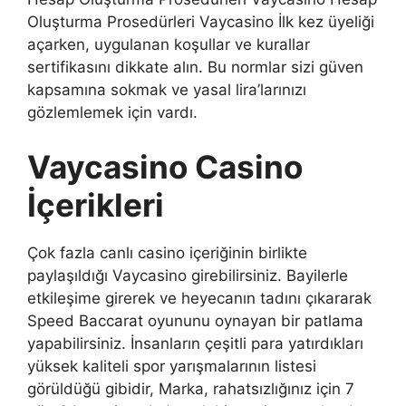
Oluşturma Prosedürleri Vaycasino İlk kez üyeliği
açarken, uygulanan koşullar ve kurallar
sertifikasını dikkate alın. Bu normlar sizi güven
kapsamına sokmak ve yasal lira’larınızı
gözlemlemek için vardı.
Vaycasino Casino
İçerikleri
Çok fazla canlı casino içeriğinin birlikte
paylaşıldığı Vaycasino girebilirsiniz. Bayilerle
etkileşime girerek ve heyecanın tadını çıkararak
Speed Baccarat oyununu oynayan bir patlama
yapabilirsiniz. İnsanların çeşitli para yatırdıkları
yüksek kaliteli spor yarışmalarının listesi
görüldüğü gibidir, Marka, rahatsızlığınız için 7