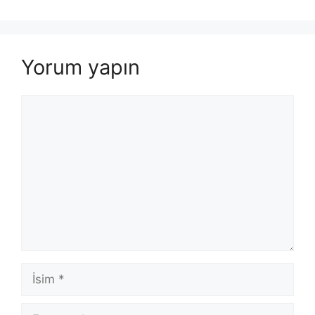
Yorum yapın
Yorum
İsim
E-