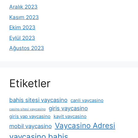
Aralık 2023
Kasım 2023
Ekim 2023
Eylül 2023
Ağustos 2023
Etiketler
bahis sitesi vaycasino
canli vaycasino
giris vaycasino
casino sitesi vaycasino
giris yap vaycasino
kayit vaycasino
Vaycasino Adresi
mobil vaycasino
vaycasino bahis