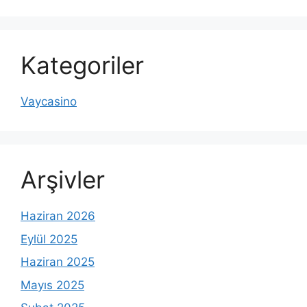
Kategoriler
Vaycasino
Arşivler
Haziran 2026
Eylül 2025
Haziran 2025
Mayıs 2025