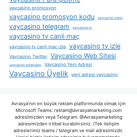
vaycasino promosyon
vaycasino promosyon kodu
vaycasino sitesi
vaycasino telegram
vaycasino tv
vaycasino tv canli maç
vaycasino tv izle
vaycasino tv canli maç izle
Vaycasino Web Sitesi
Vaycasino Twitter
Vaycasino Yeni Adresi
vaycasino whatsapp
Vaycasino Üyelik
yeni adresi vaycasino
Avrasya'nın en büyük reklam platformunda olmak için
Microsoft Teams:
reklam@avrasyamarketing.com
adresimizden veya Telegram: @Avrasyamarketing
adresimizden irtibat kurabilirsiniz. (Tek iletişim
adreslerimiz teams / telegram ve mail adresimizdir.