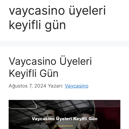
vaycasino üyeleri
keyifli gün
Vaycasino Üyeleri
Keyifli Gün
Ağustos 7, 2024
Yazarı:
Vaycasino