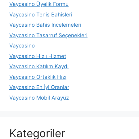
Vaycasino Üyelik Formu
Vaycasino Tenis Bahisleri
Vaycasino Bahis İncelemeleri
Vaycasino Tasarruf Seçenekleri
Vaycasino
Vaycasino Hızlı Hizmet
Vaycasino Katılım Kaydı
Vaycasino Ortaklık Hızı
Vaycasino En İyi Oranlar
Vaycasino Mobil Arayüz
Kategoriler