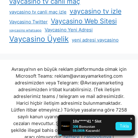
vaycasino tv canli maç
vaycasino tv izle
vaycasino tv canli maç izle
Vaycasino Web Sitesi
Vaycasino Twitter
Vaycasino Yeni Adresi
vaycasino whatsapp
Vaycasino Üyelik
yeni adresi vaycasino
Avrasya'nın en büyük reklam platformunda olmak için
Microsoft Teams:
reklam@avrasyamarketing.com
adresimizden veya Telegram: @Avrasyamarketing
adresimizden irtibat kurabilirsiniz. (Tek iletişim
adreslerimiz teams / telegram ve mail adresimizdir.
Harici hiçbir iletişim adresimiz bulunmamaktadır.
Lütfen itibar etmeyiniz.) Türkiye yasalarına göre 7258
sayılı kanun uyarınca yasa dışı bahis oynamanın
cezaları mevcuttur. Şu an bulunduğunuz site hiç bir
şekilde illegal bahis oyunları oynatmıyor ve oynamaya
aracı olmuyordur.
betface
|
casinodünya
|