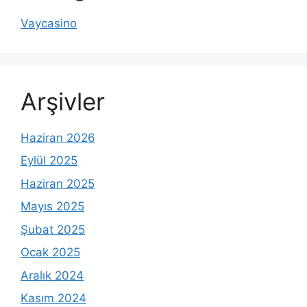
Vaycasino
Arşivler
Haziran 2026
Eylül 2025
Haziran 2025
Mayıs 2025
Şubat 2025
Ocak 2025
Aralık 2024
Kasım 2024