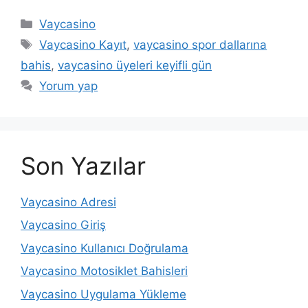
Kategoriler
Vaycasino
Etiketler
Vaycasino Kayıt
,
vaycasino spor dallarına
bahis
,
vaycasino üyeleri keyifli gün
Yorum yap
Son Yazılar
Vaycasino Adresi
Vaycasino Giriş
Vaycasino Kullanıcı Doğrulama
Vaycasino Motosiklet Bahisleri
Vaycasino Uygulama Yükleme