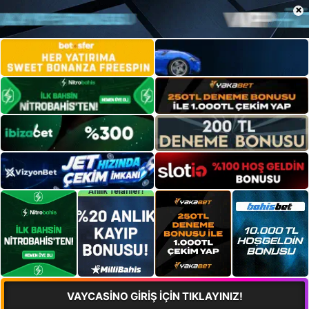
×
VAYCASİNO GİRİŞ İÇİN TIKLAYINIZ!