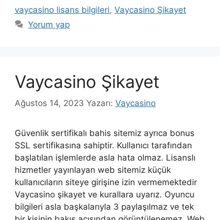
vaycasino lisans bilgileri
,
Vaycasino Şikayet
Yorum yap
Vaycasino Şikayet
Ağustos 14, 2023
Yazarı:
Vaycasino
Güvenlik sertifikalı bahis sitemiz ayrıca bonus
SSL sertifikasına sahiptir. Kullanıcı tarafından
başlatılan işlemlerde asla hata olmaz. Lisanslı
hizmetler yayınlayan web sitemiz küçük
kullanıcıların siteye girişine izin vermemektedir
Vaycasino şikayet ve kurallara uyarız. Oyuncu
bilgileri asla başkalarıyla 3 paylaşılmaz ve tek
bir kişinin bakış açısından görüntülenemez. Web