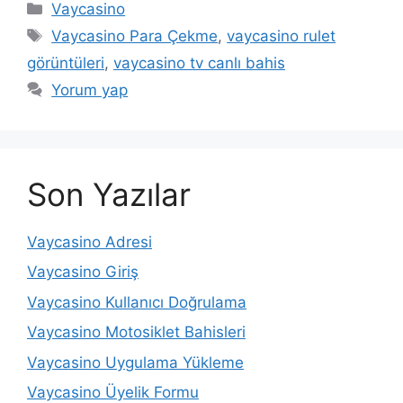
Kategoriler
Vaycasino
Etiketler
Vaycasino Para Çekme
,
vaycasino rulet
görüntüleri
,
vaycasino tv canlı bahis
Yorum yap
Son Yazılar
Vaycasino Adresi
Vaycasino Giriş
Vaycasino Kullanıcı Doğrulama
Vaycasino Motosiklet Bahisleri
Vaycasino Uygulama Yükleme
Vaycasino Üyelik Formu