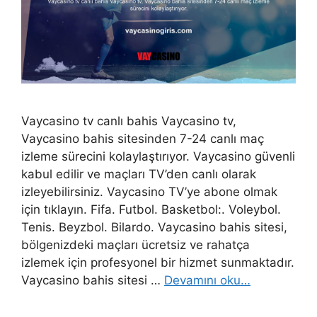
Vaycasino tv canlı bahis Vaycasino tv,
Vaycasino bahis sitesinden 7-24 canlı maç
izleme sürecini kolaylaştırıyor. Vaycasino güvenli
kabul edilir ve maçları TV’den canlı olarak
izleyebilirsiniz. Vaycasino TV’ye abone olmak
için tıklayın. Fifa. Futbol. Basketbol:. Voleybol.
Tenis. Beyzbol. Bilardo. Vaycasino bahis sitesi,
bölgenizdeki maçları ücretsiz ve rahatça
izlemek için profesyonel bir hizmet sunmaktadır.
Vaycasino bahis sitesi …
Devamını oku…