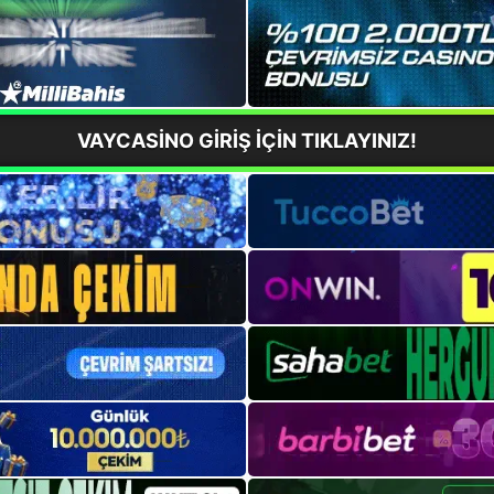
VAYCASİNO GİRİŞ İÇİN TIKLAYINIZ!