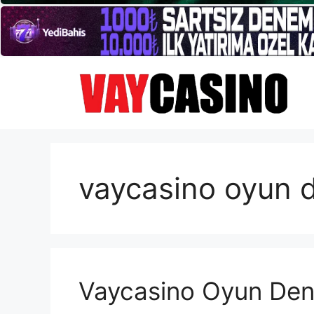
İçeriğe
atla
vaycasino oyun 
Vaycasino Oyun Den