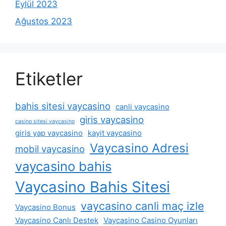
Eylül 2023
Ağustos 2023
Etiketler
bahis sitesi vaycasino
canli vaycasino
giris vaycasino
casino sitesi vaycasino
giris yap vaycasino
kayit vaycasino
Vaycasino Adresi
mobil vaycasino
vaycasino bahis
Vaycasino Bahis Sitesi
vaycasino canli maç izle
Vaycasino Bonus
Vaycasino Canlı Destek
Vaycasino Casino Oyunları