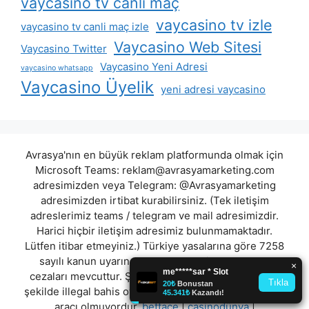
vaycasino tv canli maç
vaycasino tv izle
vaycasino tv canli maç izle
Vaycasino Web Sitesi
Vaycasino Twitter
Vaycasino Yeni Adresi
vaycasino whatsapp
Vaycasino Üyelik
yeni adresi vaycasino
Avrasya'nın en büyük reklam platformunda olmak için
Microsoft Teams:
reklam@avrasyamarketing.com
adresimizden veya Telegram: @Avrasyamarketing
adresimizden irtibat kurabilirsiniz. (Tek iletişim
adreslerimiz teams / telegram ve mail adresimizdir.
Harici hiçbir iletişim adresimiz bulunmamaktadır.
Lütfen itibar etmeyiniz.) Türkiye yasalarına göre 7258
sayılı kanun uyarınca yasa dışı bahis oynamanın
cezaları mevcuttur. Şu an bulunduğunuz site hiç bir
şekilde illegal bahis oyunları oynatmıyor ve oynamaya
aracı olmuyordur.
betface
|
casinodünya
|