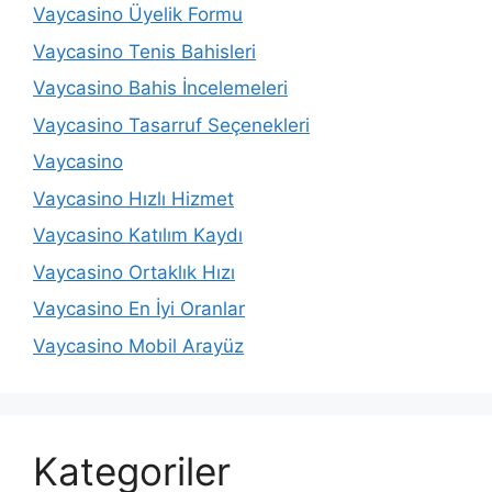
Vaycasino Üyelik Formu
Vaycasino Tenis Bahisleri
Vaycasino Bahis İncelemeleri
Vaycasino Tasarruf Seçenekleri
Vaycasino
Vaycasino Hızlı Hizmet
Vaycasino Katılım Kaydı
Vaycasino Ortaklık Hızı
Vaycasino En İyi Oranlar
Vaycasino Mobil Arayüz
Kategoriler