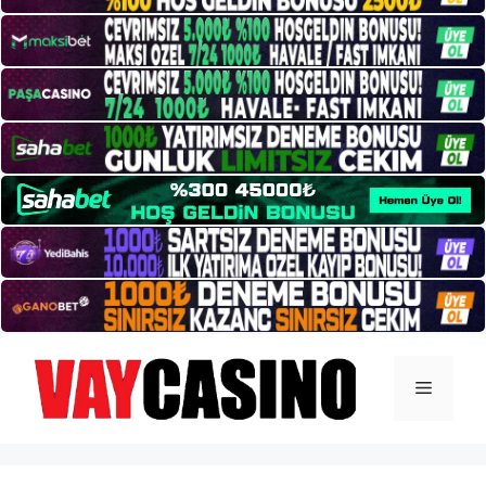
İçeriğe
atla
Menü