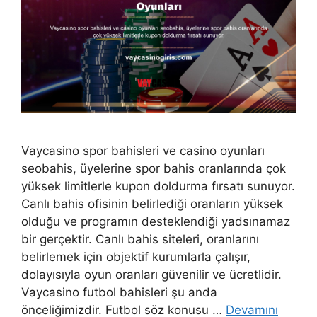
Vaycasino spor bahisleri ve casino oyunları
seobahis, üyelerine spor bahis oranlarında çok
yüksek limitlerle kupon doldurma fırsatı sunuyor.
Canlı bahis ofisinin belirlediği oranların yüksek
olduğu ve programın desteklendiği yadsınamaz
bir gerçektir. Canlı bahis siteleri, oranlarını
belirlemek için objektif kurumlarla çalışır,
dolayısıyla oyun oranları güvenilir ve ücretlidir.
Vaycasino futbol bahisleri şu anda
önceliğimizdir. Futbol söz konusu …
Devamını