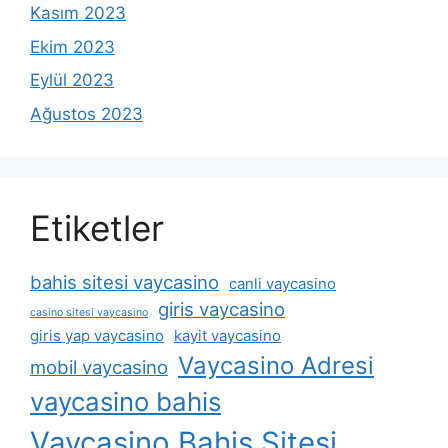
Kasım 2023
Ekim 2023
Eylül 2023
Ağustos 2023
Etiketler
bahis sitesi vaycasino
canli vaycasino
giris vaycasino
casino sitesi vaycasino
giris yap vaycasino
kayit vaycasino
Vaycasino Adresi
mobil vaycasino
vaycasino bahis
Vaycasino Bahis Sitesi