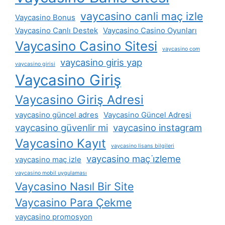
vaycasino canli maç izle
Vaycasino Bonus
Vaycasino Canlı Destek
Vaycasino Casino Oyunları
Vaycasino Casino Sitesi
vaycasino com
vaycasino giris yap
vaycasino girisi
Vaycasino Giriş
Vaycasino Giriş Adresi
vaycasino güncel adres
Vaycasino Güncel Adresi
vaycasino güvenlir mi
vaycasino instagram
Vaycasino Kayıt
vaycasino lisans bilgileri
vaycasino maç i̇zleme
vaycasino maç izle
vaycasino mobil uygulaması
Vaycasino Nasıl Bir Site
Vaycasino Para Çekme
vaycasino promosyon