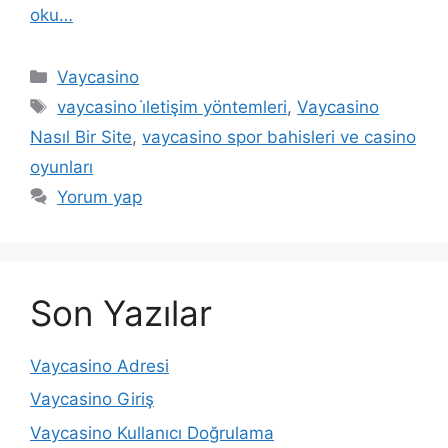
oku…
Kategoriler
Vaycasino
Etiketler
vaycasino i̇letişim yöntemleri
,
Vaycasino
Nasıl Bir Site
,
vaycasino spor bahisleri ve casino
oyunları
Yorum yap
Son Yazılar
Vaycasino Adresi
Vaycasino Giriş
Vaycasino Kullanıcı Doğrulama