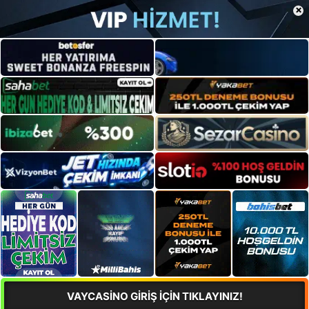
×
VAYCASİNO GİRİŞ İÇİN TIKLAYINIZ!