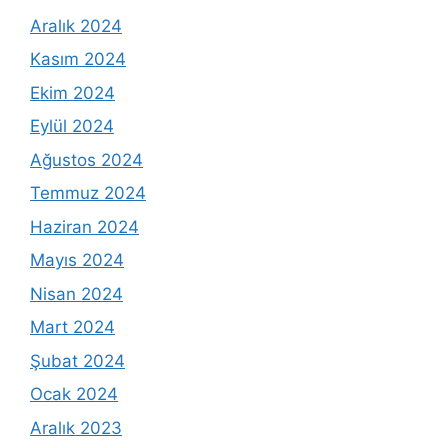
Aralık 2024
Kasım 2024
Ekim 2024
Eylül 2024
Ağustos 2024
Temmuz 2024
Haziran 2024
Mayıs 2024
Nisan 2024
Mart 2024
Şubat 2024
Ocak 2024
Aralık 2023