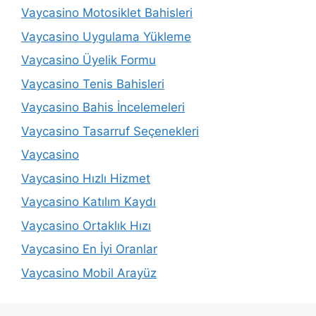
Vaycasino Motosiklet Bahisleri
Vaycasino Uygulama Yükleme
Vaycasino Üyelik Formu
Vaycasino Tenis Bahisleri
Vaycasino Bahis İncelemeleri
Vaycasino Tasarruf Seçenekleri
Vaycasino
Vaycasino Hızlı Hizmet
Vaycasino Katılım Kaydı
Vaycasino Ortaklık Hızı
Vaycasino En İyi Oranlar
Vaycasino Mobil Arayüz