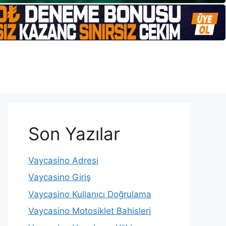
Son Yazılar
Vaycasino Adresi
Vaycasino Giriş
Vaycasino Kullanıcı Doğrulama
Vaycasino Motosiklet Bahisleri