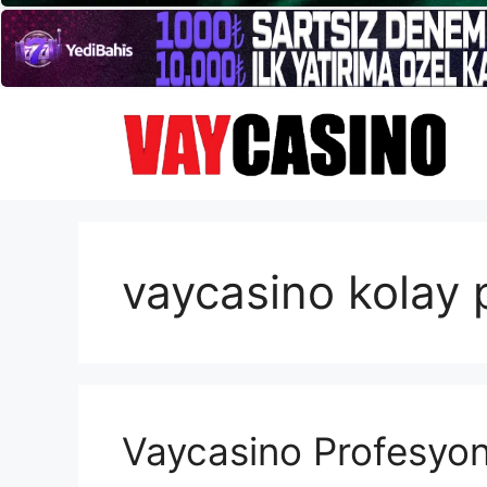
İçeriğe
atla
vaycasino kolay
Vaycasino Profesyon