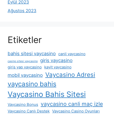
Eylül 2023
Ağustos 2023
Etiketler
bahis sitesi vaycasino
canli vaycasino
giris vaycasino
casino sitesi vaycasino
giris yap vaycasino
kayit vaycasino
Vaycasino Adresi
mobil vaycasino
vaycasino bahis
Vaycasino Bahis Sitesi
vaycasino canli maç izle
Vaycasino Bonus
Vaycasino Canlı Destek
Vaycasino Casino Oyunları