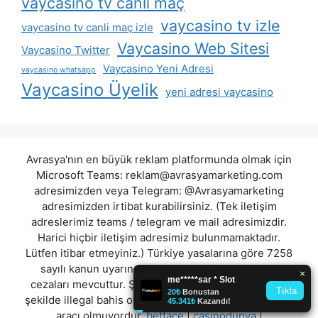
vaycasino tv canli maç
vaycasino tv izle
vaycasino tv canli maç izle
Vaycasino Web Sitesi
Vaycasino Twitter
Vaycasino Yeni Adresi
vaycasino whatsapp
Vaycasino Üyelik
yeni adresi vaycasino
Avrasya'nın en büyük reklam platformunda olmak için
Microsoft Teams:
reklam@avrasyamarketing.com
adresimizden veya Telegram: @Avrasyamarketing
adresimizden irtibat kurabilirsiniz. (Tek iletişim
adreslerimiz teams / telegram ve mail adresimizdir.
Harici hiçbir iletişim adresimiz bulunmamaktadır.
Lütfen itibar etmeyiniz.) Türkiye yasalarına göre 7258
sayılı kanun uyarınca yasa dışı bahis oynamanın
cezaları mevcuttur. Şu an bulunduğunuz site hiç bir
şekilde illegal bahis oyunları oynatmıyor ve oynamaya
aracı olmuyordur.
betface
|
casinodünya
|