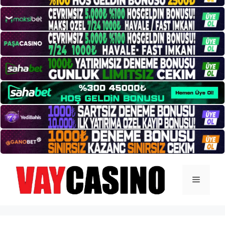
İçeriğe
atla
Menü