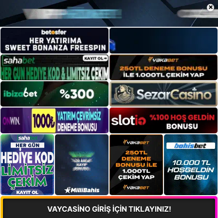
×
VAYCASİNO GİRİŞ İÇİN TIKLAYINIZ!