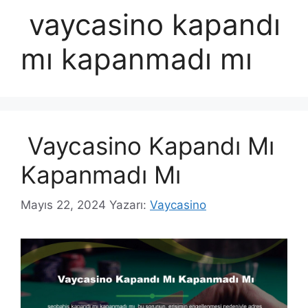
vaycasino kapandı
mı kapanmadı mı
Vaycasino Kapandı Mı
Kapanmadı Mı
Mayıs 22, 2024
Yazarı:
Vaycasino