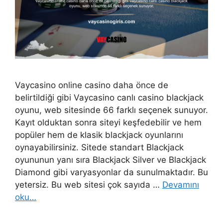
Vaycasino online casino daha önce de
belirtildiği gibi Vaycasino canlı casino blackjack
oyunu, web sitesinde 66 farklı seçenek sunuyor.
Kayıt olduktan sonra siteyi keşfedebilir ve hem
popüler hem de klasik blackjack oyunlarını
oynayabilirsiniz. Sitede standart Blackjack
oyununun yanı sıra Blackjack Silver ve Blackjack
Diamond gibi varyasyonlar da sunulmaktadır. Bu
yetersiz. Bu web sitesi çok sayıda …
Devamını
oku…