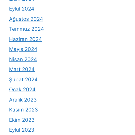
Eylül 2024
Ağustos 2024
Temmuz 2024
Haziran 2024
Mayıs 2024
Nisan 2024
Mart 2024
Şubat 2024
Ocak 2024
Aralık 2023
Kasım 2023
Ekim 2023
Eylül 2023