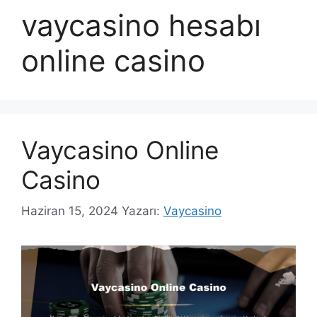
vaycasino hesabı
online casino
Vaycasino Online
Casino
Haziran 15, 2024
Yazarı:
Vaycasino