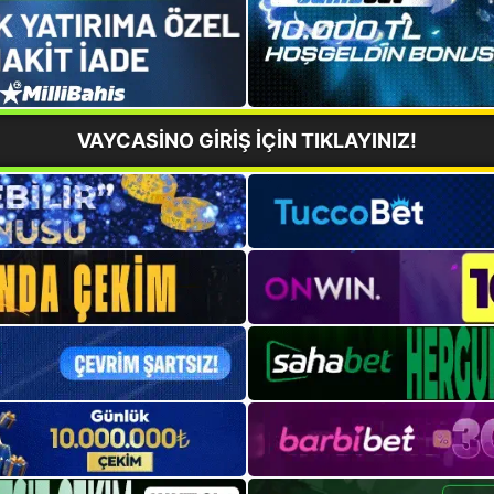
VAYCASİNO GİRİŞ İÇİN TIKLAYINIZ!