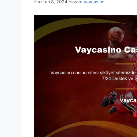
Haziran 8, 2024
Yazarı:
Vaycasino