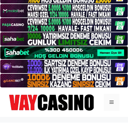
İçeriğe
atla
Menü