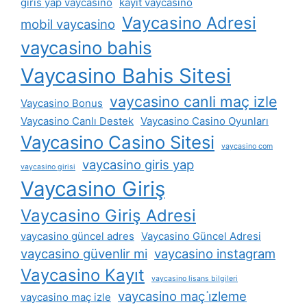
giris yap vaycasino
kayit vaycasino
Vaycasino Adresi
mobil vaycasino
vaycasino bahis
Vaycasino Bahis Sitesi
vaycasino canli maç izle
Vaycasino Bonus
Vaycasino Canlı Destek
Vaycasino Casino Oyunları
Vaycasino Casino Sitesi
vaycasino com
vaycasino giris yap
vaycasino girisi
Vaycasino Giriş
Vaycasino Giriş Adresi
vaycasino güncel adres
Vaycasino Güncel Adresi
vaycasino güvenlir mi
vaycasino instagram
Vaycasino Kayıt
vaycasino lisans bilgileri
vaycasino maç i̇zleme
vaycasino maç izle