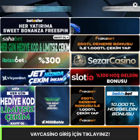
×
VAYCASİNO GİRİŞ İÇİN TIKLAYINIZ!