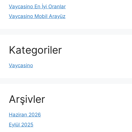
Vaycasino En İyi Oranlar
Vaycasino Mobil Arayüz
Kategoriler
Vaycasino
Arşivler
Haziran 2026
Eylül 2025