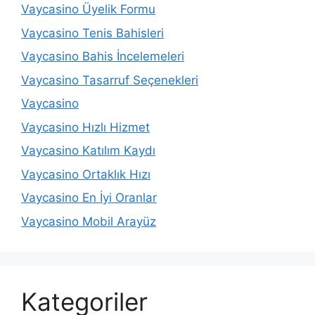
Vaycasino Üyelik Formu
Vaycasino Tenis Bahisleri
Vaycasino Bahis İncelemeleri
Vaycasino Tasarruf Seçenekleri
Vaycasino
Vaycasino Hızlı Hizmet
Vaycasino Katılım Kaydı
Vaycasino Ortaklık Hızı
Vaycasino En İyi Oranlar
Vaycasino Mobil Arayüz
Kategoriler