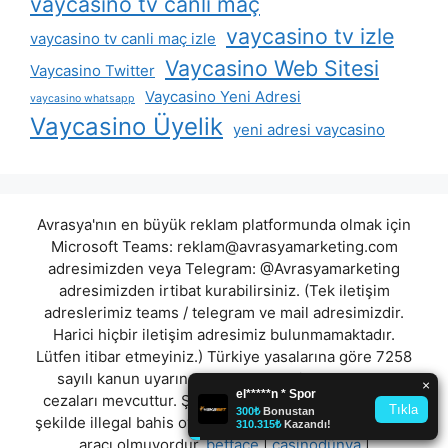
vaycasino tv canli maç
vaycasino tv izle
vaycasino tv canli maç izle
Vaycasino Web Sitesi
Vaycasino Twitter
Vaycasino Yeni Adresi
vaycasino whatsapp
Vaycasino Üyelik
yeni adresi vaycasino
Avrasya'nın en büyük reklam platformunda olmak için
Microsoft Teams:
reklam@avrasyamarketing.com
adresimizden veya Telegram: @Avrasyamarketing
adresimizden irtibat kurabilirsiniz. (Tek iletişim
adreslerimiz teams / telegram ve mail adresimizdir.
Harici hiçbir iletişim adresimiz bulunmamaktadır.
Lütfen itibar etmeyiniz.) Türkiye yasalarına göre 7258
sayılı kanun uyarınca yasa dışı bahis oynamanın
cezaları mevcuttur. Şu an bulunduğunuz site hiç bir
şekilde illegal bahis oyunları oynatmıyor ve oynamaya
aracı olmuyordur.
betface
|
casinodünya
|