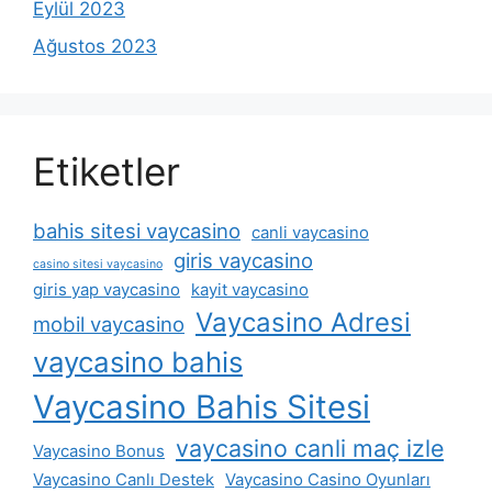
Eylül 2023
Ağustos 2023
Etiketler
bahis sitesi vaycasino
canli vaycasino
giris vaycasino
casino sitesi vaycasino
giris yap vaycasino
kayit vaycasino
Vaycasino Adresi
mobil vaycasino
vaycasino bahis
Vaycasino Bahis Sitesi
vaycasino canli maç izle
Vaycasino Bonus
Vaycasino Canlı Destek
Vaycasino Casino Oyunları