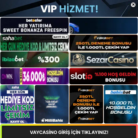
×
VAYCASİNO GİRİŞ İÇİN TIKLAYINIZ!