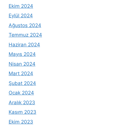
Ekim 2024
Eylül 2024
Ağustos 2024
Temmuz 2024
Haziran 2024
Mayıs 2024
Nisan 2024
Mart 2024
Şubat 2024
Ocak 2024
Aralık 2023
Kasım 2023
Ekim 2023