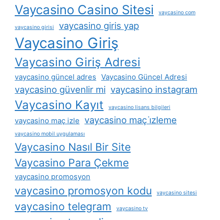
Vaycasino Casino Sitesi
vaycasino com
vaycasino giris yap
vaycasino girisi
Vaycasino Giriş
Vaycasino Giriş Adresi
vaycasino güncel adres
Vaycasino Güncel Adresi
vaycasino güvenlir mi
vaycasino instagram
Vaycasino Kayıt
vaycasino lisans bilgileri
vaycasino maç i̇zleme
vaycasino maç izle
vaycasino mobil uygulaması
Vaycasino Nasıl Bir Site
Vaycasino Para Çekme
vaycasino promosyon
vaycasino promosyon kodu
vaycasino sitesi
vaycasino telegram
vaycasino tv