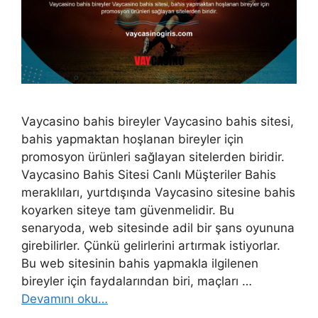
Vaycasino bahis bireyler Vaycasino bahis sitesi,
bahis yapmaktan hoşlanan bireyler için
promosyon ürünleri sağlayan sitelerden biridir.
Vaycasino Bahis Sitesi Canlı Müşteriler Bahis
meraklıları, yurtdışında Vaycasino sitesine bahis
koyarken siteye tam güvenmelidir. Bu
senaryoda, web sitesinde adil bir şans oyununa
girebilirler. Çünkü gelirlerini artırmak istiyorlar.
Bu web sitesinin bahis yapmakla ilgilenen
bireyler için faydalarından biri, maçları …
Devamını oku…