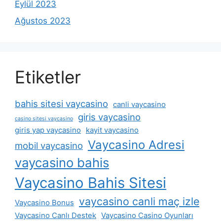
Eylül 2023
Ağustos 2023
Etiketler
bahis sitesi vaycasino
canli vaycasino
giris vaycasino
casino sitesi vaycasino
giris yap vaycasino
kayit vaycasino
Vaycasino Adresi
mobil vaycasino
vaycasino bahis
Vaycasino Bahis Sitesi
vaycasino canli maç izle
Vaycasino Bonus
Vaycasino Canlı Destek
Vaycasino Casino Oyunları