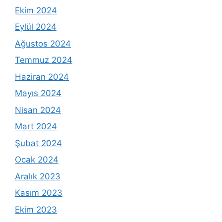
Ekim 2024
Eylül 2024
Ağustos 2024
Temmuz 2024
Haziran 2024
Mayıs 2024
Nisan 2024
Mart 2024
Şubat 2024
Ocak 2024
Aralık 2023
Kasım 2023
Ekim 2023