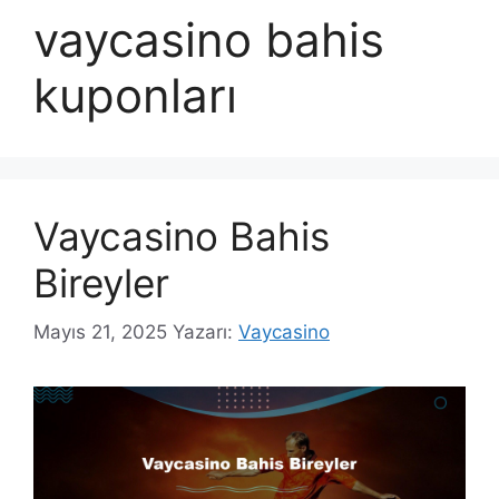
vaycasino bahis
kuponları
Vaycasino Bahis
Bireyler
Mayıs 21, 2025
Yazarı:
Vaycasino