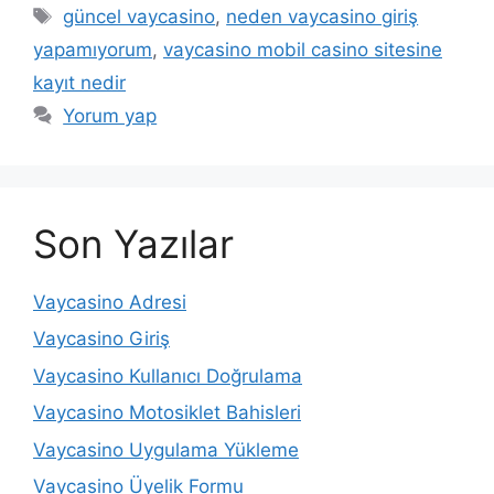
Etiketler
güncel vaycasino
,
neden vaycasino giriş
yapamıyorum
,
vaycasino mobil casino sitesine
kayıt nedir
Yorum yap
Son Yazılar
Vaycasino Adresi
Vaycasino Giriş
Vaycasino Kullanıcı Doğrulama
Vaycasino Motosiklet Bahisleri
Vaycasino Uygulama Yükleme
Vaycasino Üyelik Formu