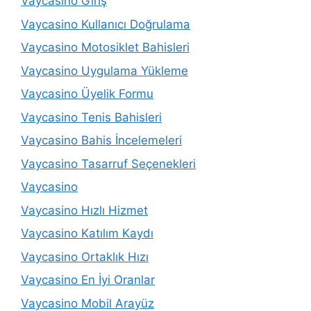
Vaycasino Giriş
Vaycasino Kullanıcı Doğrulama
Vaycasino Motosiklet Bahisleri
Vaycasino Uygulama Yükleme
Vaycasino Üyelik Formu
Vaycasino Tenis Bahisleri
Vaycasino Bahis İncelemeleri
Vaycasino Tasarruf Seçenekleri
Vaycasino
Vaycasino Hızlı Hizmet
Vaycasino Katılım Kaydı
Vaycasino Ortaklık Hızı
Vaycasino En İyi Oranlar
Vaycasino Mobil Arayüz