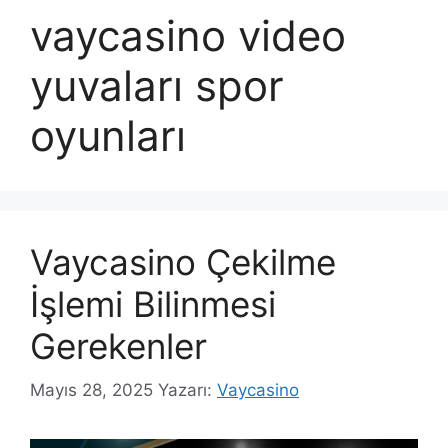
vaycasino video
yuvaları spor
oyunları
Vaycasino Çekilme
İşlemi Bilinmesi
Gerekenler
Mayıs 28, 2025
Yazarı:
Vaycasino