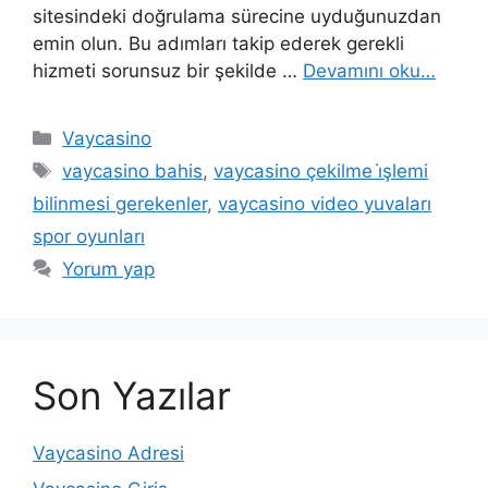
sitesindeki doğrulama sürecine uyduğunuzdan
emin olun. Bu adımları takip ederek gerekli
hizmeti sorunsuz bir şekilde …
Devamını oku…
Kategoriler
Vaycasino
Etiketler
vaycasino bahis
,
vaycasino çekilme i̇şlemi
bilinmesi gerekenler
,
vaycasino video yuvaları
spor oyunları
Yorum yap
Son Yazılar
Vaycasino Adresi