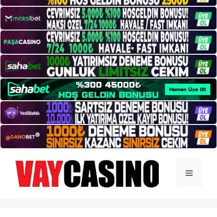
İçeriğe
atla
Menü