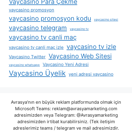
Vaycasino Para Çekme
vaycasino promosyon
vaycasino promosyon kodu
vaycasino sitesi
vaycasino telegram
vaycasino tv
vaycasino tv canli maç
vaycasino tv izle
vaycasino tv canli maç izle
Vaycasino Web Sitesi
Vaycasino Twitter
Vaycasino Yeni Adresi
vaycasino whatsapp
Vaycasino Üyelik
yeni adresi vaycasino
Avrasya'nın en büyük reklam platformunda olmak için
Microsoft Teams:
reklam@avrasyamarketing.com
adresimizden veya Telegram: @Avrasyamarketing
adresimizden irtibat kurabilirsiniz. (Tek iletişim
adreslerimiz teams / telegram ve mail adresimizdir.