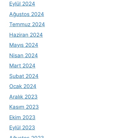
Eylül 2024
Ağustos 2024
Temmuz 2024
Haziran 2024
Mayıs 2024
Nisan 2024
Mart 2024
Şubat 2024
Ocak 2024
Aralık 2023
Kasım 2023
Ekim 2023
Eylül 2023
Ağustos 2023