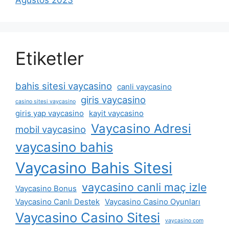
Etiketler
bahis sitesi vaycasino
canli vaycasino
giris vaycasino
casino sitesi vaycasino
giris yap vaycasino
kayit vaycasino
Vaycasino Adresi
mobil vaycasino
vaycasino bahis
Vaycasino Bahis Sitesi
vaycasino canli maç izle
Vaycasino Bonus
Vaycasino Canlı Destek
Vaycasino Casino Oyunları
Vaycasino Casino Sitesi
vaycasino com