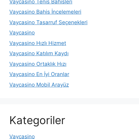
Vaycasino Tenis Bahisleri
Vaycasino Bahis İncelemeleri
Vaycasino Tasarruf Seçenekleri
Vaycasino
Vaycasino Hızlı Hizmet
Vaycasino Katılım Kaydı
Vaycasino Ortaklık Hızı
Vaycasino En İyi Oranlar
Vaycasino Mobil Arayüz
Kategoriler
Vaycasino