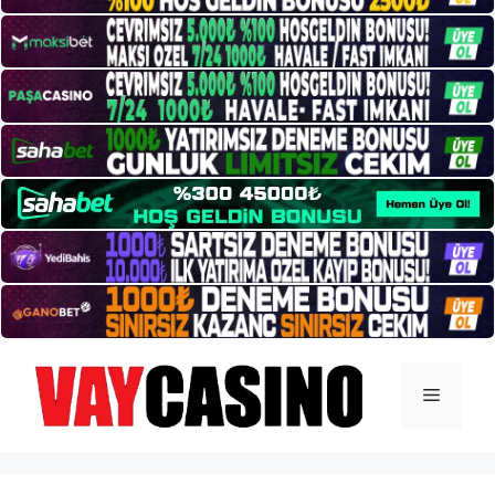
İçeriğe
atla
Menü