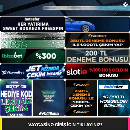
×
VAYCASİNO GİRİŞ İÇİN TIKLAYINIZ!