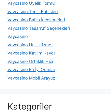
Vaycasino Üyelik Formu
Vaycasino Tenis Bahisleri
Vaycasino Bahis İncelemeleri
Vaycasino Tasarruf Seçenekleri
Vaycasino
Vaycasino Hızlı Hizmet
Vaycasino Katılım Kaydı
Vaycasino Ortaklık Hızı
Vaycasino En İyi Oranlar
Vaycasino Mobil Arayüz
Kategoriler