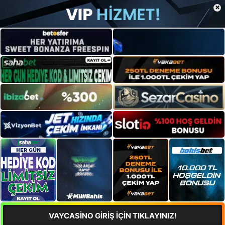
×
VAYCASİNO GİRİŞ İÇİN TIKLAYINIZ!