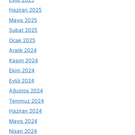
Haziran 2025
Mayıs 2025
Şubat 2025
Ocak 2025
Aralık 2024
Kasım 2024
Ekim 2024
Eylül 2024
Ağustos 2024
Temmuz 2024
Haziran 2024
Mayıs 2024
Nisan 2024