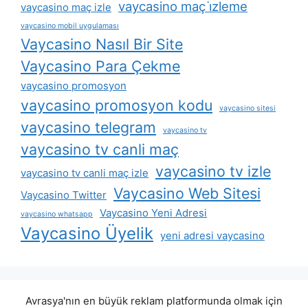
vaycasino maç i̇zleme
vaycasino maç izle
vaycasino mobil uygulaması
Vaycasino Nasıl Bir Site
Vaycasino Para Çekme
vaycasino promosyon
vaycasino promosyon kodu
vaycasino sitesi
vaycasino telegram
vaycasino tv
vaycasino tv canli maç
vaycasino tv izle
vaycasino tv canli maç izle
Vaycasino Web Sitesi
Vaycasino Twitter
Vaycasino Yeni Adresi
vaycasino whatsapp
Vaycasino Üyelik
yeni adresi vaycasino
Avrasya'nın en büyük reklam platformunda olmak için