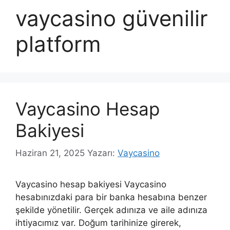
vaycasino güvenilir
platform
Vaycasino Hesap
Bakiyesi
Haziran 21, 2025
Yazarı:
Vaycasino
Vaycasino hesap bakiyesi Vaycasino
hesabınızdaki para bir banka hesabına benzer
şekilde yönetilir. Gerçek adınıza ve aile adınıza
ihtiyacımız var. Doğum tarihinize girerek,