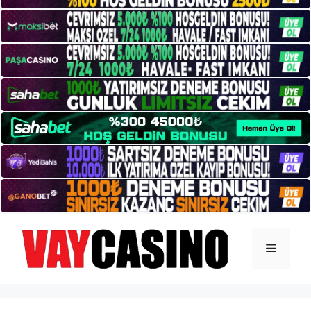
İçeriğe
atla
Menü