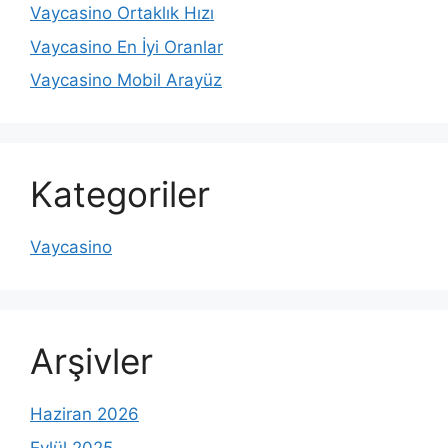
Vaycasino Ortaklık Hızı
Vaycasino En İyi Oranlar
Vaycasino Mobil Arayüz
Kategoriler
Vaycasino
Arşivler
Haziran 2026
Eylül 2025