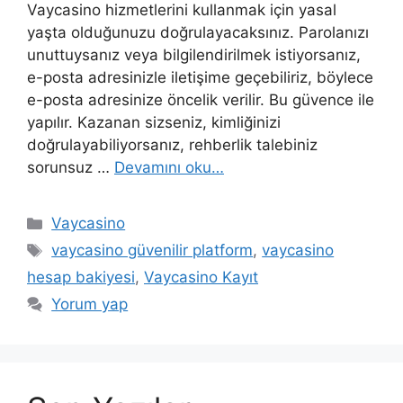
Vaycasino hizmetlerini kullanmak için yasal
yaşta olduğunuzu doğrulayacaksınız. Parolanızı
unuttuysanız veya bilgilendirilmek istiyorsanız,
e-posta adresinizle iletişime geçebiliriz, böylece
e-posta adresinize öncelik verilir. Bu güvence ile
yapılır. Kazanan sizseniz, kimliğinizi
doğrulayabiliyorsanız, rehberlik talebiniz
sorunsuz …
Devamını oku…
Kategoriler
Vaycasino
Etiketler
vaycasino güvenilir platform
,
vaycasino
hesap bakiyesi
,
Vaycasino Kayıt
Yorum yap