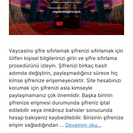
Vaycasino şifre sıfırlamak şifrenizi sıfırlamak için
lütfen kişisel bilgilerinizi girin ve şifre sıfırlama
prosedürünü izleyin. Şifrenizi birkaç basit
adımda değiştirin, paylaşmadığınız sürece hiç
kimse şifrenize erişemeyecektir. Site hesabınızı
korumak için şifrenizi asla kimseyle
paylaşmamanız çok önemlidir. Başka birinin
şifrenize erişmesi durumunda şifreniz iptal
edilebilir veya imkânsız bahisler sonucunda
hesap bakiyeniz kaybedilebilir. Birisinin şifrenize
erişim sağladığından …
Devamını oku…