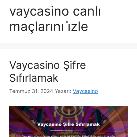
vaycasino canlı
maçlarını i̇zle
Vaycasino Şifre
Sıfırlamak
Temmuz 31, 2024
Yazarı:
Vaycasino