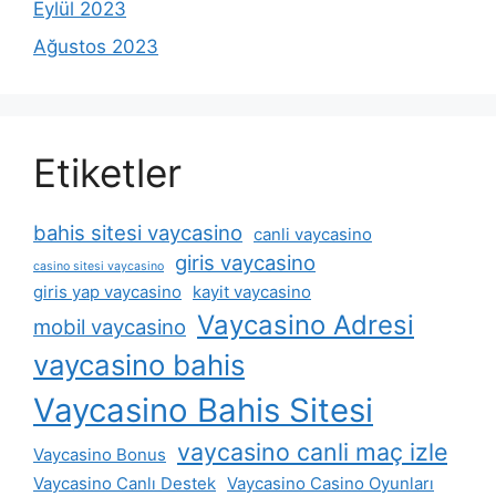
Eylül 2023
Ağustos 2023
Etiketler
bahis sitesi vaycasino
canli vaycasino
giris vaycasino
casino sitesi vaycasino
giris yap vaycasino
kayit vaycasino
Vaycasino Adresi
mobil vaycasino
vaycasino bahis
Vaycasino Bahis Sitesi
vaycasino canli maç izle
Vaycasino Bonus
Vaycasino Canlı Destek
Vaycasino Casino Oyunları