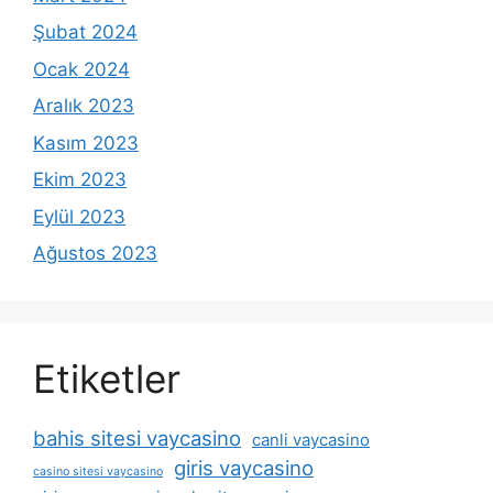
Şubat 2024
Ocak 2024
Aralık 2023
Kasım 2023
Ekim 2023
Eylül 2023
Ağustos 2023
Etiketler
bahis sitesi vaycasino
canli vaycasino
giris vaycasino
casino sitesi vaycasino