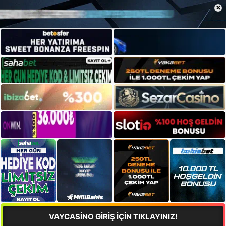
×
VAYCASİNO GİRİŞ İÇİN TIKLAYINIZ!