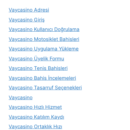
Vaycasino Adresi
Vaycasino Giriş
Vaycasino Kullanıcı Doğrulama
Vaycasino Motosiklet Bahisleri
Vaycasino Uygulama Yükleme
Vaycasino Üyelik Formu
Vaycasino Tenis Bahisleri
Vaycasino Bahis İncelemeleri
Vaycasino Tasarruf Seçenekleri
Vaycasino
Vaycasino Hızlı Hizmet
Vaycasino Katılım Kaydı
Vaycasino Ortaklık Hızı