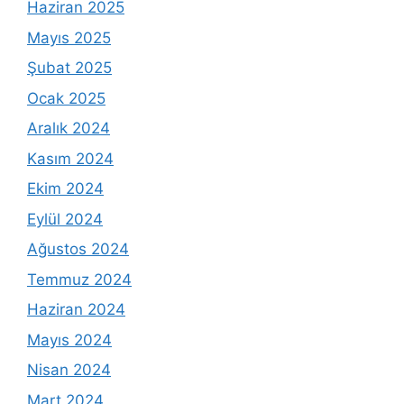
Haziran 2025
Mayıs 2025
Şubat 2025
Ocak 2025
Aralık 2024
Kasım 2024
Ekim 2024
Eylül 2024
Ağustos 2024
Temmuz 2024
Haziran 2024
Mayıs 2024
Nisan 2024
Mart 2024