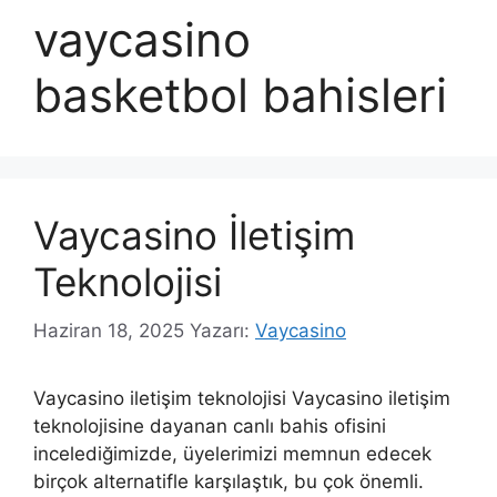
vaycasino
basketbol bahisleri
Vaycasino İletişim
Teknolojisi
Haziran 18, 2025
Yazarı:
Vaycasino
Vaycasino iletişim teknolojisi Vaycasino iletişim
teknolojisine dayanan canlı bahis ofisini
incelediğimizde, üyelerimizi memnun edecek
birçok alternatifle karşılaştık, bu çok önemli.